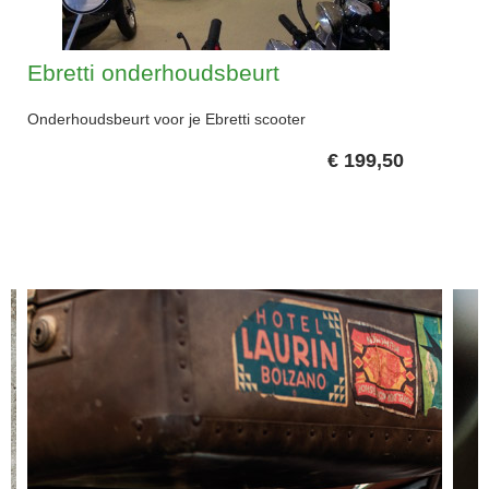
Over Ebretti
Contact
Ebretti onderhoudsbeurt
Veelgestelde vragen (faq)
ZAKELIJK
Onderhoudsbeurt voor je Ebretti scooter
€ 199,50
Dealer informatie
Dealer login
Lease informatie