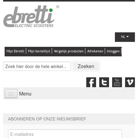
NL
Mijn Ebretti
Mijn bestellijst
Vergelijk producten
Afrekenen
Inloggen
Zoeken
Menu
MODELLEN
STORE
ABONNEREN OP ONZE NIEUWSBRIEF
Scooters