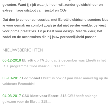
geweten. Want jij rijdt waar je heen wilt zonder geluidshinder en
extreem lage uitstoot van fijnstof en CO
.
2
Dat doe je zonder concessies: met Ebretti elektrische scooters kies
je voor gemak en comfort zoals je dat niet eerder voelde. Je kiest
voor prima prestaties. En je kiest voor design. Met de kleur, het
zadel en de accessoires die bij jouw persoonlijkheid passen.
NIEUWSBERICHTEN
06-12-2018
Ebretti op TV
Zondag 2 december was Ebretti in het
RTL programma "Doe maar duurzaam". ...
05-10-2017
Ecomobiel
Ebretti is ook dit jaar weer aanwezig op de
vakbeurs Ecomobiel....
04-03-2017
CSU kiest voor Ebretti 318
CSU heeft onlangs
gekozen voor de Ebretti 318....