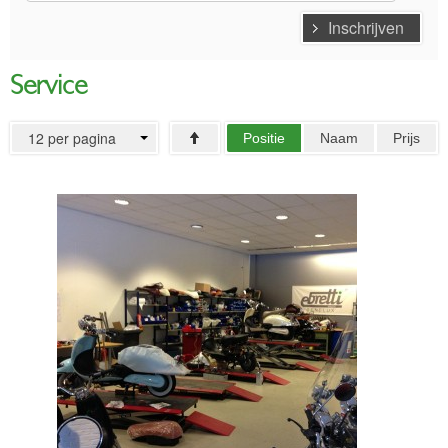
Accessoires
Inschrijven
Onderdelen
Service
Service
DEALER
12 per pagina
Positie
Naam
Prijs
Dealer locator
Proefrit
SERVICE
Aflevering
Aftersales
Financiering
Service en Onderhoud
Garantie
INFORMATIE