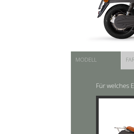
MODELL
FA
Für welches E