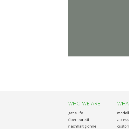
WHO WE ARE
WHA
get e life
model
über ebretti
access
nachhaltig ohne
custom