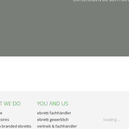
T WE DO
YOU AND US
le
ebretti fachhändler
oires
ebretti gewerblich
loading ...
 branded ebrettis
vertrieb & fachhändler